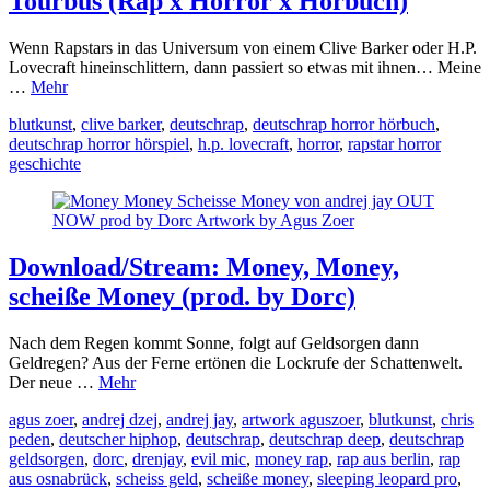
Tourbus (Rap x Horror x Hörbuch)
Wenn Rapstars in das Universum von einem Clive Barker oder H.P.
Lovecraft hineinschlittern, dann passiert so etwas mit ihnen… Meine
…
Mehr
blutkunst
,
clive barker
,
deutschrap
,
deutschrap horror hörbuch
,
deutschrap horror hörspiel
,
h.p. lovecraft
,
horror
,
rapstar horror
geschichte
Download/Stream: Money, Money,
scheiße Money (prod. by Dorc)
Nach dem Regen kommt Sonne, folgt auf Geldsorgen dann
Geldregen? Aus der Ferne ertönen die Lockrufe der Schattenwelt.
Der neue …
Mehr
agus zoer
,
andrej dzej
,
andrej jay
,
artwork aguszoer
,
blutkunst
,
chris
peden
,
deutscher hiphop
,
deutschrap
,
deutschrap deep
,
deutschrap
geldsorgen
,
dorc
,
drenjay
,
evil mic
,
money rap
,
rap aus berlin
,
rap
aus osnabrück
,
scheiss geld
,
scheiße money
,
sleeping leopard pro
,