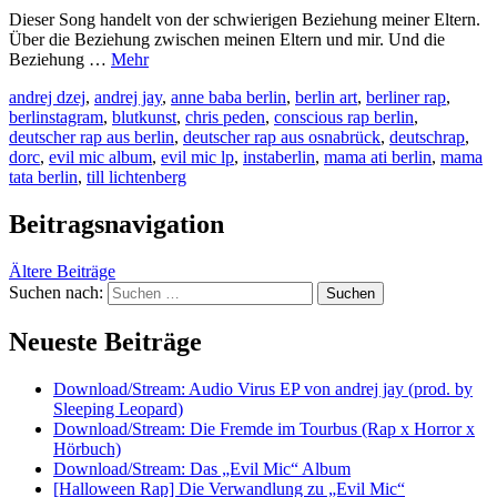
Dieser Song handelt von der schwierigen Beziehung meiner Eltern.
Über die Beziehung zwischen meinen Eltern und mir. Und die
Beziehung …
Mehr
andrej dzej
,
andrej jay
,
anne baba berlin
,
berlin art
,
berliner rap
,
berlinstagram
,
blutkunst
,
chris peden
,
conscious rap berlin
,
deutscher rap aus berlin
,
deutscher rap aus osnabrück
,
deutschrap
,
dorc
,
evil mic album
,
evil mic lp
,
instaberlin
,
mama ati berlin
,
mama
tata berlin
,
till lichtenberg
Beitragsnavigation
Ältere Beiträge
Suchen nach:
Neueste Beiträge
Download/Stream: Audio Virus EP von andrej jay (prod. by
Sleeping Leopard)
Download/Stream: Die Fremde im Tourbus (Rap x Horror x
Hörbuch)
Download/Stream: Das „Evil Mic“ Album
[Halloween Rap] Die Verwandlung zu „Evil Mic“