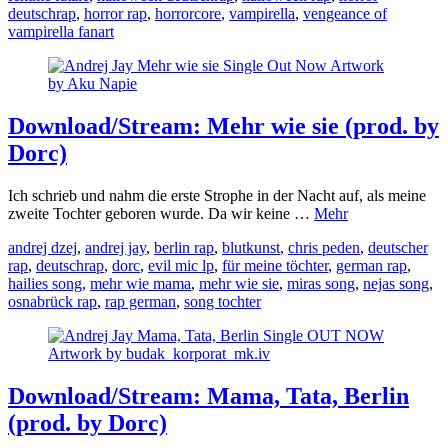
deutschrap
,
horror rap
,
horrorcore
,
vampirella
,
vengeance of
vampirella fanart
Download/Stream: Mehr wie sie (prod. by
Dorc)
Ich schrieb und nahm die erste Strophe in der Nacht auf, als meine
zweite Tochter geboren wurde. Da wir keine …
Mehr
andrej dzej
,
andrej jay
,
berlin rap
,
blutkunst
,
chris peden
,
deutscher
rap
,
deutschrap
,
dorc
,
evil mic lp
,
für meine töchter
,
german rap
,
hailies song
,
mehr wie mama
,
mehr wie sie
,
miras song
,
nejas song
,
osnabrück rap
,
rap german
,
song tochter
Download/Stream: Mama, Tata, Berlin
(prod. by Dorc)