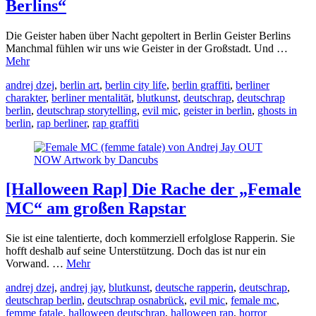
Berlins“
Die Geister haben über Nacht gepoltert in Berlin Geister Berlins
Manchmal fühlen wir uns wie Geister in der Großstadt. Und …
Mehr
andrej dzej
,
berlin art
,
berlin city life
,
berlin graffiti
,
berliner
charakter
,
berliner mentalität
,
blutkunst
,
deutschrap
,
deutschrap
berlin
,
deutschrap storytelling
,
evil mic
,
geister in berlin
,
ghosts in
berlin
,
rap berliner
,
rap graffiti
[Halloween Rap] Die Rache der „Female
MC“ am großen Rapstar
Sie ist eine talentierte, doch kommerziell erfolglose Rapperin. Sie
hofft deshalb auf seine Unterstützung. Doch das ist nur ein
Vorwand. …
Mehr
andrej dzej
,
andrej jay
,
blutkunst
,
deutsche rapperin
,
deutschrap
,
deutschrap berlin
,
deutschrap osnabrück
,
evil mic
,
female mc
,
femme fatale
,
halloween deutschrap
,
halloween rap
,
horror