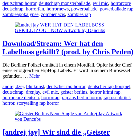
deutschrap horror
,
deutschrap monsterballade
,
evil mic
,
horrorcore
deutschrap
,
horrorfan
,
horrornews
,
powerballade
,
powerballade rap
,
zombieapokalypse
,
zombienazis
,
zombies rap
Download/Stream: Wer hat den
Labelboss gekillt? (prod. by Chris Peden)
Die Berliner Polizei ermittelt in einem Mordfall. Opfer ist der Chef
eines erfolgreichen HipHop-Labels. Er wird in seinem Bürosessel
gefunden. …
Mehr
andrej dzej
,
blutkunst
,
deutscher rap horror
,
deutscher rap hörspiel
,
deutschrap
,
drenjay
,
evil mic
,
geister berlins
,
horror krimi rap
,
horrorcore deutsch
,
horrorrap
,
rap aus berlin horror
,
rap osnabrück
horror
,
storytelling rap horror
[andrej jay] Wir sind die „Geister