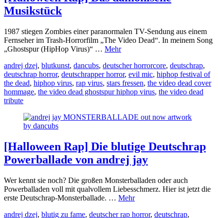
Musikstück
1987 stiegen Zombies einer paranormalen TV-Sendung aus einem
Fernseher im Trash-Horrorfilm „The Video Dead“. In meinem Song
„Ghostspur (HipHop Virus)“ …
Mehr
andrej dzej
,
blutkunst
,
dancubs
,
deutscher horrorcore
,
deutschrap
,
deutschrap horror
,
deutschrapper horror
,
evil mic
,
hiphop festival of
the dead
,
hiphop virus
,
rap virus
,
stars fressen
,
the video dead cover
hommage
,
the video dead ghostspur hiphop virus
,
the video dead
tribute
[Halloween Rap] Die blutige Deutschrap
Powerballade von andrej jay
Wer kennt sie noch? Die großen Monsterballaden oder auch
Powerballaden voll mit qualvollem Liebesschmerz. Hier ist jetzt die
erste Deutschrap-Monsterballade. …
Mehr
andrej dzej
,
blutig zu fame
,
deutscher rap horror
,
deutschrap
,