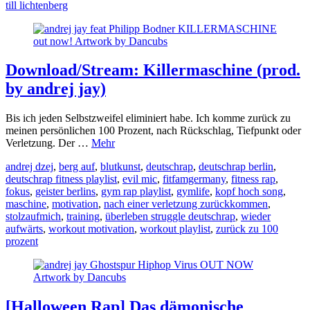
till lichtenberg
Download/Stream: Killermaschine (prod.
by andrej jay)
Bis ich jeden Selbstzweifel eliminiert habe. Ich komme zurück zu
meinen persönlichen 100 Prozent, nach Rückschlag, Tiefpunkt oder
Verletzung. Der …
Mehr
andrej dzej
,
berg auf
,
blutkunst
,
deutschrap
,
deutschrap berlin
,
deutschrap fitness playlist
,
evil mic
,
fitfamgermany
,
fitness rap
,
fokus
,
geister berlins
,
gym rap playlist
,
gymlife
,
kopf hoch song
,
maschine
,
motivation
,
nach einer verletzung zurückkommen
,
stolzaufmich
,
training
,
überleben struggle deutschrap
,
wieder
aufwärts
,
workout motivation
,
workout playlist
,
zurück zu 100
prozent
[Halloween Rap] Das dämonische